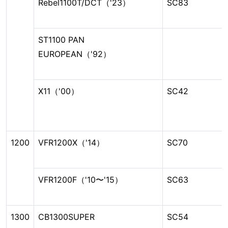
Rebel1100T/DCT（'23）
SC83
ST1100 PAN
EUROPEAN（'92）
X11（'00）
SC42
1200
VFR1200X（'14）
SC70
VFR1200F（'10〜'15）
SC63
1300
CB1300SUPER
SC54