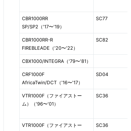
CBR1000RR
SC77
SP/SP2（'17〜'19）
CBR1000RR-R
SC82
FIREBLEADE（'20〜'22）
CBX1000/INTEGRA（'79〜'81）
CRF1000F
SD04
AfricaTwin/DCT（'16〜'17）
VTR1000F（ファイアストー
SC36
ム）（'96〜'01）
VTR1000F（ファイアストー
SC36